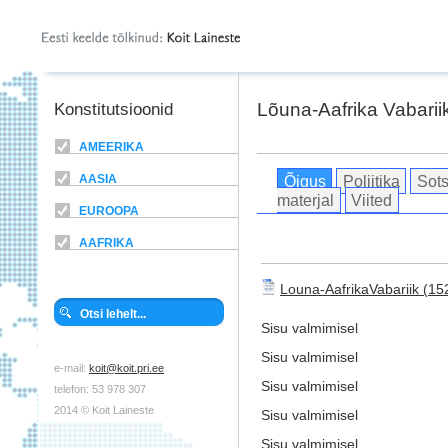
Lõuna-Aafrika Vabarii
Konstitutsioonid
AMEERIKA
Õigus
Poliitika
Sots
AASIA
materjal
Viited
EUROOPA
AAFRIKA
Louna-AafrikaVabariik
Sisu valmimisel
Sisu valmimisel
e-mail:
koit@koit.pri.ee
Sisu valmimisel
telefon: 53 978 307
2014 © Koit Laineste
Sisu valmimisel
Sisu valmimisel