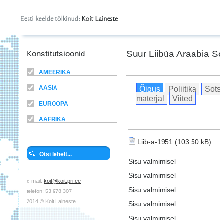
Suur Liibüa Araabia So
Konstitutsioonid
AMEERIKA
Õigus
Poliitika
Sots
AASIA
materjal
Viited
EUROOPA
AAFRIKA
Liib-a-1951
Sisu valmimisel
Sisu valmimisel
e-mail:
koit@koit.pri.ee
Sisu valmimisel
telefon: 53 978 307
2014 © Koit Laineste
Sisu valmimisel
Sisu valmimisel