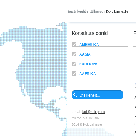
Konstitutsioonid
F
AMEERIKA
AASIA
EUROOPA
AAFRIKA
e-mail:
koit@koit.pri.ee
telefon: 53 978 307
2014 © Koit Laineste