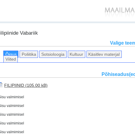
ilipiinide Vabariik
Valige tee
Õigus
Poliitika
Sotsioloogia
Kultuur
Käsitlev materjal
Viited
Põhiseadus(e
FILIPIINID
Sisu valmimisel
Sisu valmimisel
Sisu valmimisel
Sisu valmimisel
Sisu valmimisel