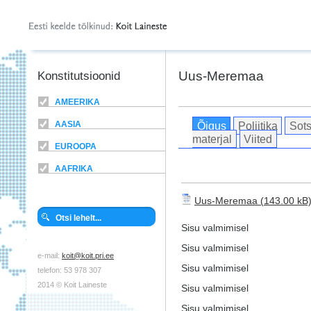
Uus-Meremaa
Konstitutsioonid
AMEERIKA
Õigus
Poliitika
Sots
AASIA
materjal
Viited
EUROOPA
AAFRIKA
Uus-Meremaa
Sisu valmimisel
Sisu valmimisel
e-mail:
koit@koit.pri.ee
Sisu valmimisel
telefon: 53 978 307
2014 © Koit Laineste
Sisu valmimisel
Sisu valmimisel