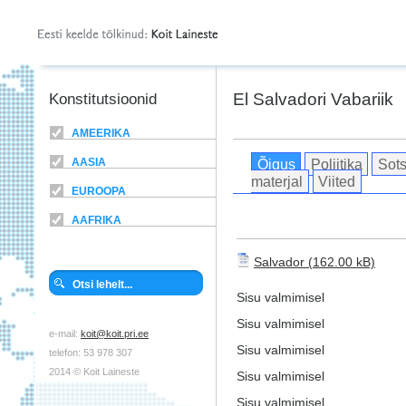
El Salvadori Vabariik
Konstitutsioonid
AMEERIKA
Õigus
Poliitika
Sots
AASIA
materjal
Viited
EUROOPA
AAFRIKA
Salvador
Sisu valmimisel
Sisu valmimisel
e-mail:
koit@koit.pri.ee
Sisu valmimisel
telefon: 53 978 307
2014 © Koit Laineste
Sisu valmimisel
Sisu valmimisel