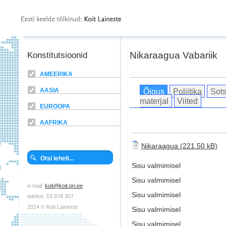
Nikaraagua Vabariik
Konstitutsioonid
AMEERIKA
Õigus
Poliitika
Sots
AASIA
materjal
Viited
EUROOPA
AAFRIKA
Nikaraagua
Sisu valmimisel
Sisu valmimisel
e-mail:
koit@koit.pri.ee
Sisu valmimisel
telefon: 53 978 307
2014 © Koit Laineste
Sisu valmimisel
Sisu valmimisel