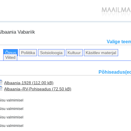
lbaania Vabariik
Valige tee
Õigus
Poliitika
Sotsioloogia
Kultuur
Käsitlev materjal
Viited
Põhiseadus(e
Albaania-1928
Albaania–RV-Pohiseadus
Sisu valmimisel
Sisu valmimisel
Sisu valmimisel
Sisu valmimisel