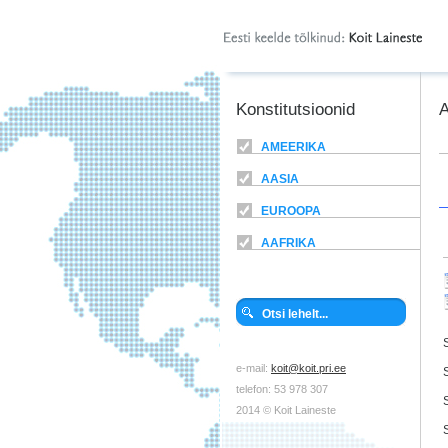
Konstitutsioonid
A
AMEERIKA
AASIA
EUROOPA
AAFRIKA
e-mail:
koit@koit.pri.ee
telefon: 53 978 307
2014 © Koit Laineste