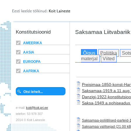
Saksamaa Liitvabariik
Konstitutsioonid
AMEERIKA
Õigus
Poliitika
Sots
AASIA
materjal
Viited
EUROOPA
AAFRIKA
Preisimaa-1850-konst-Har
Saksamaa-1919.a.11.aug.W
Danzigi-1922-konstitutsio
Saksa-1949.a.pohiseadus
e-mail:
koit@koit.pri.ee
telefon: 53 978 307
2014 © Koit Laineste
Saksamaa-poliitilised-parteid
Saksamaa valitsejad