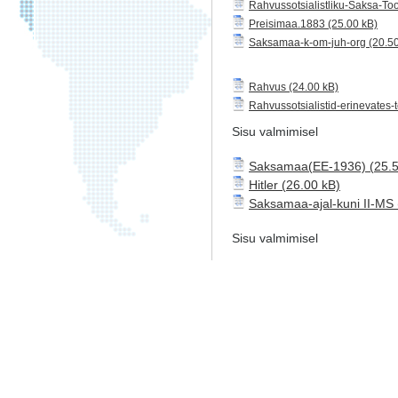
Rahvussotsialistliku-Saksa-To
Preisimaa.1883
Saksamaa-k-om-juh-org
Rahvus
Rahvussotsialistid-erinevates
Sisu valmimisel
Saksamaa(EE-1936)
Hitler
Saksamaa-ajal-kuni II-MS
Sisu valmimisel