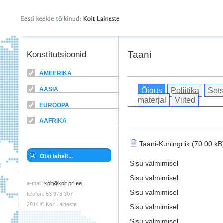
Taani
Konstitutsioonid
AMEERIKA
Õigus
Poliitika
Sots
AASIA
materjal
Viited
EUROOPA
AAFRIKA
Taani-Kuningriik
Sisu valmimisel
Sisu valmimisel
e-mail:
koit@koit.pri.ee
Sisu valmimisel
telefon: 53 978 307
2014 © Koit Laineste
Sisu valmimisel
Sisu valmimisel