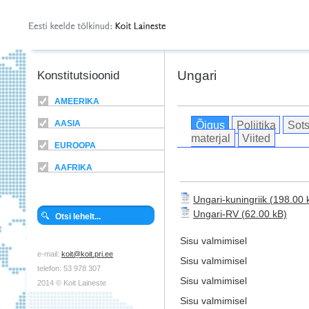
Ungari
Konstitutsioonid
AMEERIKA
Õigus
Poliitika
Sots
AASIA
materjal
Viited
EUROOPA
AAFRIKA
Ungari-kuningriik
Ungari-RV
Sisu valmimisel
e-mail:
koit@koit.pri.ee
Sisu valmimisel
telefon: 53 978 307
Sisu valmimisel
2014 © Koit Laineste
Sisu valmimisel