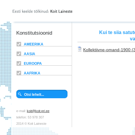
Kui te siia satu
Konstitutsioonid
va
AMEERIKA
Kollektiivne-omand-1900
AASIA
EUROOPA
AAFRIKA
e-mail:
koit@koit.pri.ee
telefon: 53 978 307
2014 © Koit Laineste